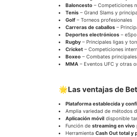
Baloncesto
– Competiciones na
Tenis
– Grand Slams y principa
Golf
– Torneos profesionales
Carreras de caballos
– Princip
Deportes electrónicos
– eSpor
Rugby
– Principales ligas y to
Cricket
– Competiciones inter
Boxeo
– Combates principales
MMA
– Eventos UFC y otras o
🌟
Las ventajas de Be
Plataforma establecida y conf
Amplia variedad de métodos d
Aplicación móvil
disponible ta
Función de
streaming en vivo
Herramienta
Cash Out total y p