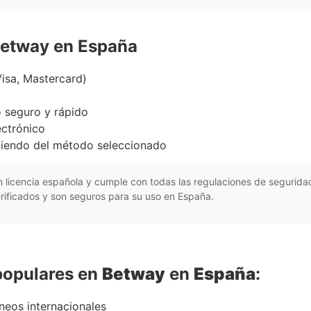
etway en España
isa, Mastercard)
 seguro y rápido
ctrónico
endo del método seleccionado
licencia española y cumple con todas las regulaciones de seguridad
ificados y son seguros para su uso en España.
populares en
Betway
en
España
:
neos internacionales