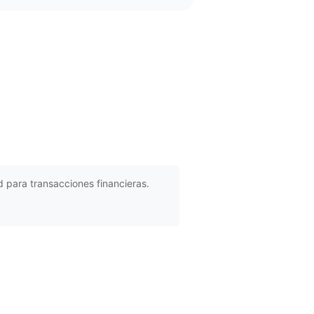
 para transacciones financieras.