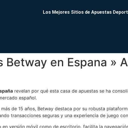
Los Mejores Sitios de Apuestas Deport
s Betway en Espana » A
spaña
revelan por qué esta casa de apuestas se ha conso
mercado español.
más de 15 años, Betway destaca por su robusta plataforma
ndo transacciones seguras y una experiencia de juego conf
nto en versión móvil como de escritorio, facilita la navegac